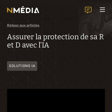
Projets
Services
Services principaux
Retour aux articles
Analyse et conception numérique
Assurer la protection de sa R
et D avec l’IA
Commercialisation numérique
Développement sur mesure
SOLUTIONS IA
Expérience mobile
Intégration de solutions d’affaires
Intelligence artificielle
Services complémentaires