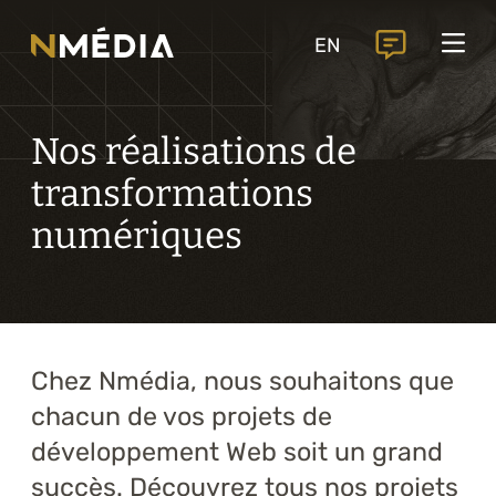
Projets
EN
Services
Services principaux
Nos réalisations de
Analyse et conception numérique
transformations
Commercialisation numérique
numériques
Développement sur mesure
Expérience mobile
Intégration de solutions d’affaires
Chez Nmédia, nous souhaitons que
chacun de vos projets de
Intelligence artificielle
développement Web soit un grand
Services complémentaires
succès. Découvrez tous nos projets