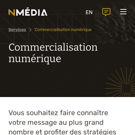
Projets
EN
Services
Services
Commercialisation numérique
Services principaux
Analyse et conception numérique
Commercialisation
Commercialisation numérique
numérique
Développement sur mesure
Expérience mobile
Intégration de solutions d’affaires
Vous souhaitez faire connaître
Intelligence artificielle
votre message au plus grand
Services complémentaires
nombre et profiter des stratégies