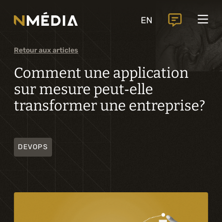
Projets
EN
Services
Services principaux
Retour aux articles
Analyse et conception numérique
Comment une application
sur mesure peut‑elle
Commercialisation numérique
transformer une entreprise?
Développement sur mesure
Expérience mobile
DEVOPS
Intégration de solutions d’affaires
Intelligence artificielle
Services complémentaires