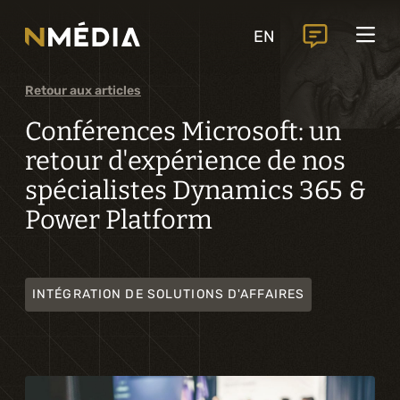
Projets
EN
Services
Services principaux
Retour aux articles
Analyse et conception numérique
Conférences Microsoft: un
retour d'expérience de nos
Commercialisation numérique
spécialistes Dynamics 365 &
Développement sur mesure
Power Platform
Expérience mobile
Intégration de solutions d’affaires
INTÉGRATION DE SOLUTIONS D'AFFAIRES
Intelligence artificielle
Services complémentaires