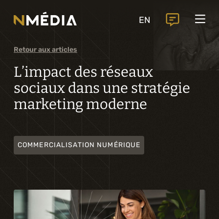
Projets
EN
Services
Services principaux
Retour aux articles
Analyse et conception numérique
L’impact des réseaux
sociaux dans une stratégie
Commercialisation numérique
marketing moderne
Développement sur mesure
Expérience mobile
COMMERCIALISATION NUMÉRIQUE
Intégration de solutions d’affaires
Intelligence artificielle
Services complémentaires