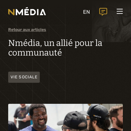
Projets
EN
Services
Services principaux
Retour aux articles
Analyse et conception numérique
Nmédia, un allié pour la
communauté
Commercialisation numérique
Développement sur mesure
VIE SOCIALE
Expérience mobile
Intégration de solutions d’affaires
Intelligence artificielle
Services complémentaires