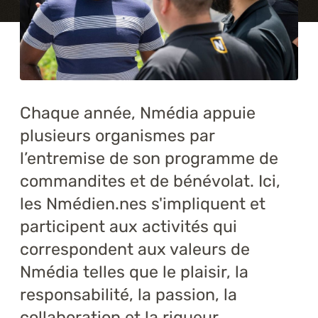
Formations
À propos
Blogue
Chaque année, Nmédia appuie
Carrière
plusieurs organismes par
l’entremise de son programme de
Nous joindre
commandites et de bénévolat. Ici,
les Nmédien.nes s'impliquent et
participent aux activités qui
correspondent aux valeurs de
Nmédia telles que le plaisir, la
responsabilité, la passion, la
collaboration et la rigueur.