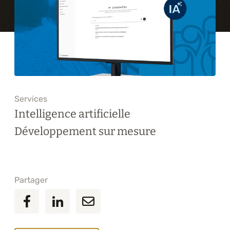
Formations
À propos
Blogue
Carrière
Services
Intelligence artificielle
Nous joindre
Développement sur mesure
Partager