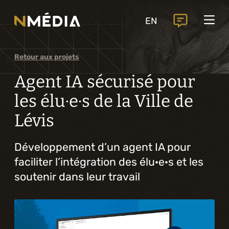
Projets
EN
Services
Services principaux
Retour aux projets
Analyse et conception numérique
Agent IA sécurisé pour
Commercialisation numérique
les élu·e·s de la Ville de
Lévis
Développement sur mesure
Expérience mobile
Développement d’un agent IA pour
faciliter l’intégration des élu·e·s et les
Intégration de solutions d’affaires
soutenir dans leur travail
Intelligence artificielle
Services complémentaires