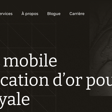
ervices
À propos
Blogue
Carrière
Analyse et conception numérique
 mobile
Commercialisation numérique
Développement sur mesure
ication d’or po
Expérience mobile
Intégration de solutions d’affaires
yale
Intelligence artificielle