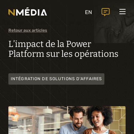
Projets
EN
Services
Services principaux
Retour aux articles
Analyse et conception numérique
L’impact de la Power
Platform sur les opérations
Commercialisation numérique
Développement sur mesure
INTÉGRATION DE SOLUTIONS D'AFFAIRES
Expérience mobile
Intégration de solutions d’affaires
Intelligence artificielle
Services complémentaires