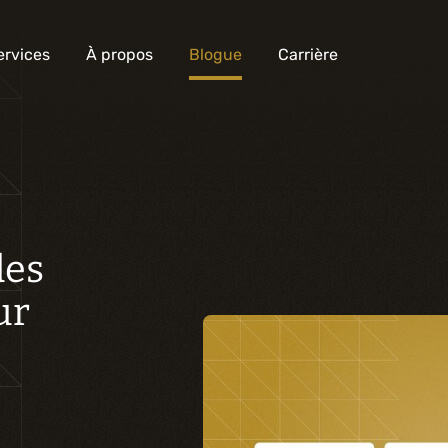
ervices
À propos
Blogue
Carrière
Analyse et conception numérique
Commercialisation numérique
des
Développement sur mesure
Expérience mobile
ur
Intégration de solutions d’affaires
Intelligence artificielle