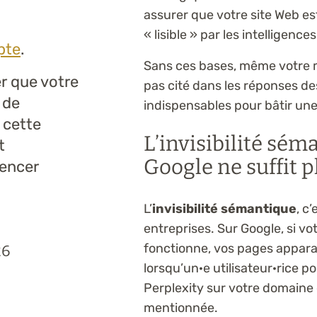
assurer que votre site Web 
« lisible » par les intelligences 
pte
.
Sans ces bases, même votre me
er que votre
pas cité dans les réponses des 
 de
indispensables pour bâtir une
 cette
L’invisibilité sém
t
Google ne suffit p
encer
L’
invisibilité sémantique
, c
entreprises. Sur Google, si vo
fonctionne, vos pages apparaî
26
lorsqu’un·e utilisateur·rice 
Perplexity sur votre domaine d
mentionnée.