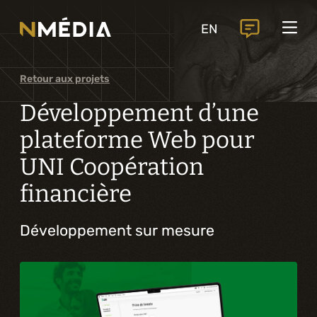
Projets
EN
Services
Services principaux
Retour aux projets
Analyse et conception numérique
Développement d’une
Commercialisation numérique
plateforme Web pour
UNI Coopération
Développement sur mesure
financière
Expérience mobile
Développement sur mesure
Intégration de solutions d’affaires
Intelligence artificielle
Services complémentaires