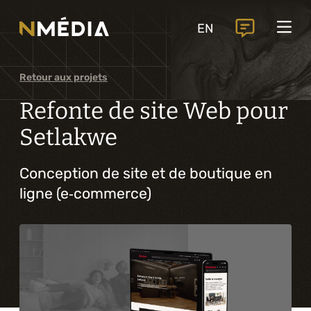
Projets
EN
Services
Services principaux
Retour aux projets
Analyse et conception numérique
Refonte de site Web pour
Commercialisation numérique
Setlakwe
Développement sur mesure
Conception de site et de boutique en
ligne (e‑commerce)
Expérience mobile
Intégration de solutions d’affaires
Intelligence artificielle
Services complémentaires