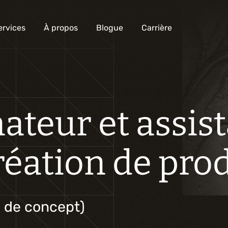
ervices
À propos
Blogue
Carrière
Analyse et conception numérique
teur et assist
Commercialisation numérique
Développement sur mesure
réation de pro
Expérience mobile
Intégration de solutions d’affaires
Intelligence artificielle
 de concept)