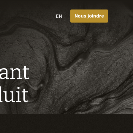
Nous joindre
EN
ant
duit