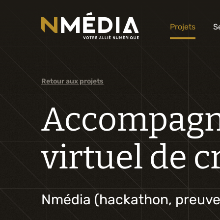
Projets
S
Retour aux projets
Accompagna
virtuel de c
Nmédia (hackathon, preuve