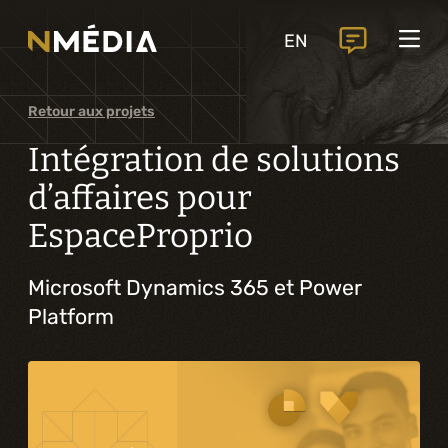
Projets
EN
Services
Services principaux
Retour aux projets
Analyse et conception numérique
Intégration de solutions
Commercialisation numérique
d’affaires pour
EspaceProprio
Développement sur mesure
Expérience mobile
Microsoft Dynamics 365 et Power
Platform
Intégration de solutions d’affaires
Intelligence artificielle
Services complémentaires