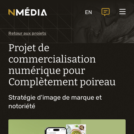
Projets
EN
Services
Services principaux
Retour aux projets
Analyse et conception numérique
Projet de
Commercialisation numérique
commercialisation
numérique pour
Développement sur mesure
Complètement poireau
Expérience mobile
Stratégie d'image de marque et
Intégration de solutions d’affaires
notoriété
Intelligence artificielle
Services complémentaires