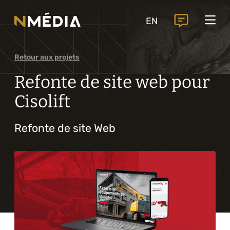
Projets
EN
Services
Services principaux
Retour aux projets
Analyse et conception numérique
Refonte de site web pour
Commercialisation numérique
Cisolift
Développement sur mesure
Refonte de site Web
Expérience mobile
Intégration de solutions d’affaires
Intelligence artificielle
Services complémentaires