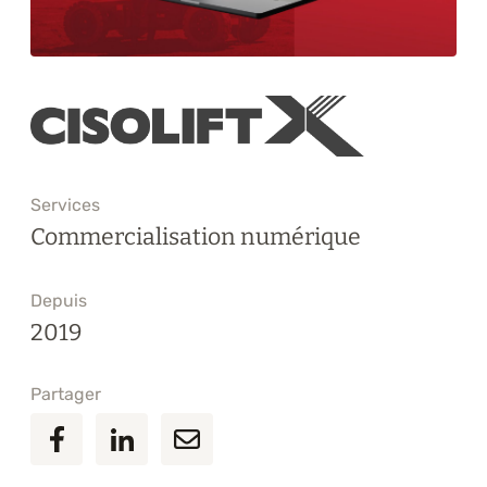
Formations
À propos
Blogue
Carrière
Services
Commercialisation numérique
Nous joindre
Depuis
2019
Partager