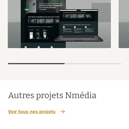
Item
1
of
2
Autres projets Nmédia
Voir tous nos projets