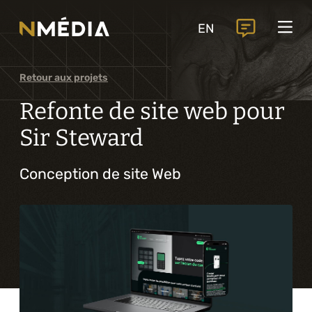
Projets
EN
Services
Services principaux
Retour aux projets
Analyse et conception numérique
Refonte de site web pour
Commercialisation numérique
Sir Steward
Développement sur mesure
Conception de site Web
Expérience mobile
Intégration de solutions d’affaires
Intelligence artificielle
Services complémentaires