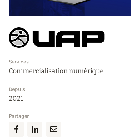
Formations
À propos
Blogue
Carrière
Services
Nous joindre
Commercialisation numérique
Depuis
2021
Partager