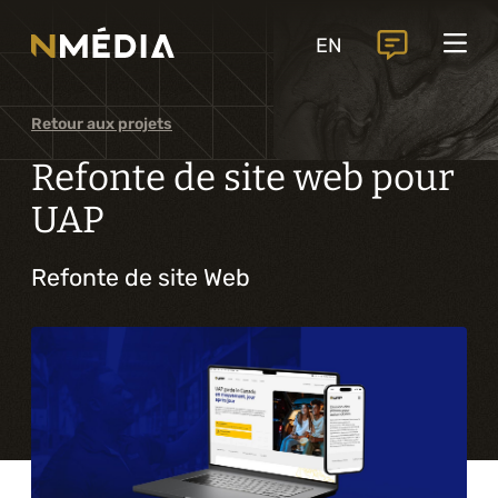
Projets
EN
Services
Services principaux
Retour aux projets
Analyse et conception numérique
Refonte de site web pour
Commercialisation numérique
UAP
Développement sur mesure
Refonte de site Web
Expérience mobile
Intégration de solutions d’affaires
Intelligence artificielle
Services complémentaires