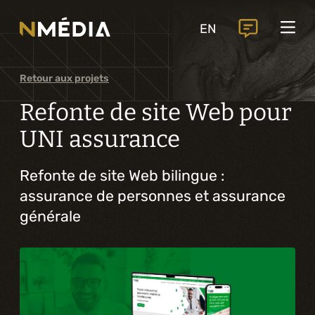
Projets
EN
Services
Services principaux
Retour aux projets
Analyse et conception numérique
Refonte de site Web pour
Commercialisation numérique
UNI assurance
Développement sur mesure
Refonte de site Web bilingue :
assurance de personnes et assurance
Expérience mobile
générale
Intégration de solutions d’affaires
Intelligence artificielle
Services complémentaires