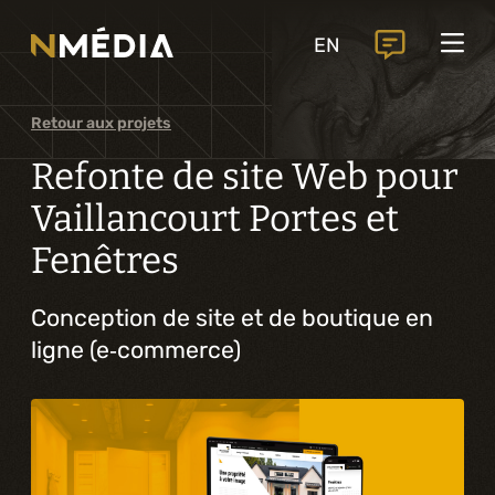
Projets
EN
Services
Services principaux
Retour aux projets
Analyse et conception numérique
Refonte de site Web pour
Commercialisation numérique
Vaillancourt Portes et
Fenêtres
Développement sur mesure
Expérience mobile
Conception de site et de boutique en
ligne (e‑commerce)
Intégration de solutions d’affaires
Intelligence artificielle
Services complémentaires