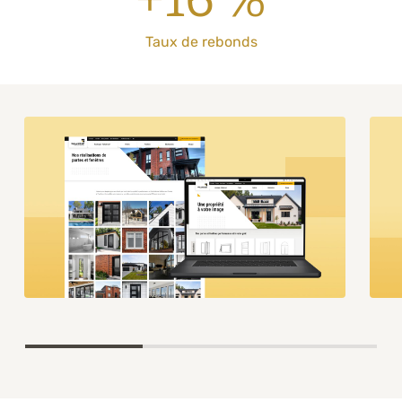
Taux de rebonds
Item
1
of
3