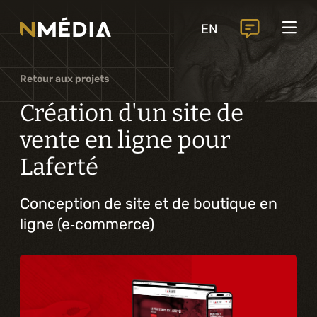
Projets
EN
Services
Services principaux
Retour aux projets
Analyse et conception numérique
Création d'un site de
Commercialisation numérique
vente en ligne pour
Laferté
Développement sur mesure
Expérience mobile
Conception de site et de boutique en
ligne (e‑commerce)
Intégration de solutions d’affaires
Intelligence artificielle
Services complémentaires