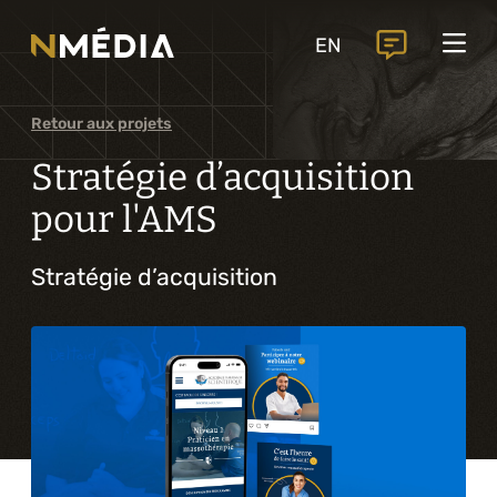
Projets
EN
Services
Services principaux
Retour aux projets
Analyse et conception numérique
Stratégie d’acquisition
Commercialisation numérique
pour l'AMS
Développement sur mesure
Stratégie d’acquisition
Expérience mobile
Intégration de solutions d’affaires
Intelligence artificielle
Services complémentaires