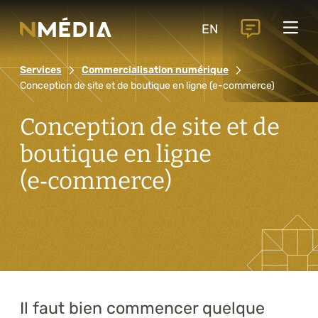
Projets
EN
Services
Services
Commercialisation numérique
Services principaux
Conception de site et de boutique en ligne (e-commerce)
Analyse et conception numérique
Conception de site et de
Commercialisation numérique
boutique en ligne
Développement sur mesure
(e‑commerce)
Expérience mobile
Intégration de solutions d’affaires
Intelligence artificielle
Il faut bien commencer quelque
Services complémentaires